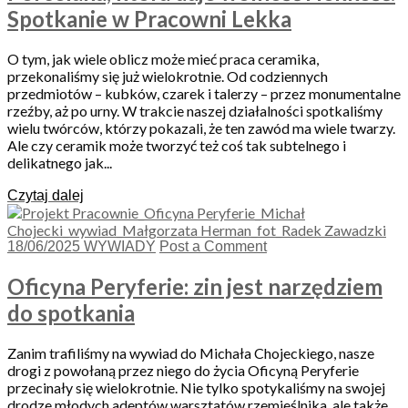
Spotkanie w Pracowni Lekka
O tym, jak wiele oblicz może mieć praca ceramika,
przekonaliśmy się już wielokrotnie. Od codziennych
przedmiotów – kubków, czarek i talerzy – przez monumentalne
rzeźby, aż po urny. W trakcie naszej działalności spotkaliśmy
wielu twórców, którzy pokazali, że ten zawód ma wiele twarzy.
Ale czy ceramik może tworzyć też coś tak subtelnego i
delikatnego jak...
Czytaj dalej
18/06/2025
WYWIADY
Post a Comment
Oficyna Peryferie: zin jest narzędziem
do spotkania
Zanim trafiliśmy na wywiad do Michała Chojeckiego, nasze
drogi z powołaną przez niego do życia Oficyną Peryferie
przecinały się wielokrotnie. Nie tylko spotykaliśmy na swojej
drodze młodych adeptów warsztatów rzemieślnika, ale także