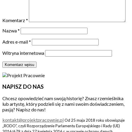
Komentarz
*
Nazwa
*
Adres e-mail
*
Witryna internetowa
NAPISZ DO NAS
Chcesz opowiedzieć nam swoją historię? Znasz rzemieślnika
lub artystę, który podzieli się z nami swoim doświadczeniem,
pasją? Napisz do nas!
kontakt@projektpracownie.pl
Od 25 maja 2018 roku obowiązuje
„RODO”, czyli Rozporządzenie Parlamentu Europejskiego i Rady (UE)
2016/679 z dnia 27 kwietnia 2016 r. w sprawie ochrony danych