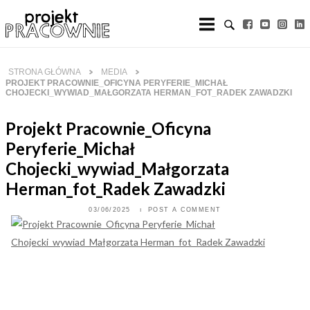
Skip
to
content
STRONA GŁÓWNA
MEDIA
PROJEKT PRACOWNIE_OFICYNA PERYFERIE_MICHAŁ
CHOJECKI_WYWIAD_MAŁGORZATA HERMAN_FOT_RADEK ZAWADZKI
Projekt Pracownie_Oficyna
Peryferie_Michał
Chojecki_wywiad_Małgorzata
Herman_fot_Radek Zawadzki
03/06/2025
POST A COMMENT