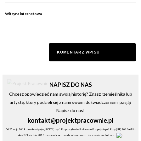
Witryna internetowa
NAPISZ DO NAS
Chcesz opowiedzieć nam swoją historię? Znasz rzemieślnika lub
artystę, który podzieli się z nami swoim doświadczeniem, pasją?
Napisz do nas!
kontakt@projektpracownie.pl
Od 25 maja 2018 roku obowiązuje „RODO”, czyli Rozporządzenie Parlamentu Europejskiego i Rady (UE) 2016/679 z
dnia 27 kwietnia 2016 r. w sprawie ochrony danych osobowych i w sprawie swobodnego...