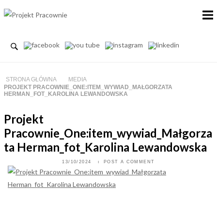
Skip
to
content
STRONA GŁÓWNA
MEDIA
PROJEKT PRACOWNIE_ONE:ITEM_WYWIAD_MAŁGORZATA
HERMAN_FOT_KAROLINA LEWANDOWSKA
Projekt
Pracownie_One:item_wywiad_Małgorza
ta Herman_fot_Karolina Lewandowska
13/10/2024
POST A COMMENT