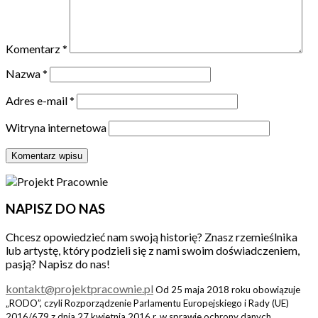
Komentarz
*
Nazwa
*
Adres e-mail
*
Witryna internetowa
NAPISZ DO NAS
Chcesz opowiedzieć nam swoją historię? Znasz rzemieślnika
lub artystę, który podzieli się z nami swoim doświadczeniem,
pasją? Napisz do nas!
kontakt@projektpracownie.pl
Od 25 maja 2018 roku obowiązuje
„RODO”, czyli Rozporządzenie Parlamentu Europejskiego i Rady (UE)
2016/679 z dnia 27 kwietnia 2016 r. w sprawie ochrony danych