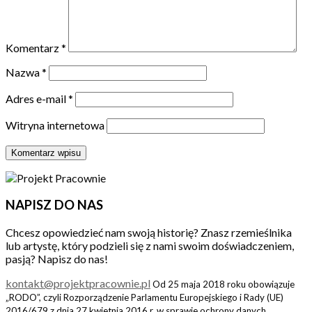
Komentarz
*
Nazwa
*
Adres e-mail
*
Witryna internetowa
NAPISZ DO NAS
Chcesz opowiedzieć nam swoją historię? Znasz rzemieślnika
lub artystę, który podzieli się z nami swoim doświadczeniem,
pasją? Napisz do nas!
kontakt@projektpracownie.pl
Od 25 maja 2018 roku obowiązuje
„RODO”, czyli Rozporządzenie Parlamentu Europejskiego i Rady (UE)
2016/679 z dnia 27 kwietnia 2016 r. w sprawie ochrony danych