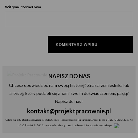
Witryna internetowa
NAPISZ DO NAS
Chcesz opowiedzieć nam swoją historię? Znasz rzemieślnika lub
artystę, który podzieli się z nami swoim doświadczeniem, pasją?
Napisz do nas!
kontakt@projektpracownie.pl
Od 25 maja 2018 roku obowiązuje „RODO”, czyli Rozporządzenie Parlamentu Europejskiego i Rady (UE) 2016/679 z
dnia 27 kwietnia 2016 r. w sprawie ochrony danych osobowych i w sprawie swobodnego...