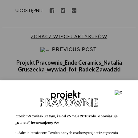
UDOSTĘPNIJ
ZOBACZ WIĘCEJ ARTYKUŁÓW
PREVIOUS POST
Projekt Pracownie_Ende Ceramics_Natalia
Gruszecka_wywiad_fot_Radek Zawadzki
DODAJ KOMENTARZ
Cześć! W związku z tym, że od 25 maja 2018 roku obowiązuje
„RODO”, informujemy, że:
Twój adres e-mail nie zostanie opublikowany.
Wymagane pola są oznaczone
*
Administratorem Twoich danych osobowych jest Małgorzata
Komentarz
*