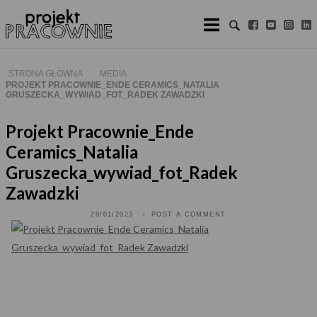
Skip
to
content
STRONA GŁÓWNA
MEDIA
PROJEKT PRACOWNIE_ENDE CERAMICS_NATALIA
GRUSZECKA_WYWIAD_FOT_RADEK ZAWADZKI
Projekt Pracownie_Ende
Ceramics_Natalia
Gruszecka_wywiad_fot_Radek
Zawadzki
29/01/2023
POST A COMMENT