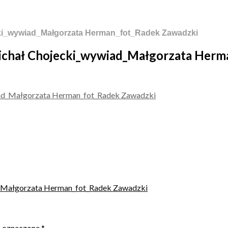
cki_wywiad_Małgorzata Herman_fot_Radek Zawadzki
Michał Chojecki_wywiad_Małgorzata Herm
d_Małgorzata Herman_fot_Radek Zawadzki
ą oznaczone
*