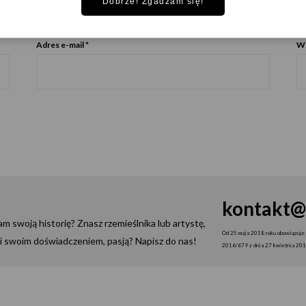
Dobrze! Zgadzam się!
Adres e-mail
*
Wi
kontakt@
 swoją historię? Znasz rzemieślnika lub artystę,
Od 25 maja 2018 roku obowiązuje 
ami swoim doświadczeniem, pasją? Napisz do nas!
2016/679 z dnia 27 kwietnia 2016 