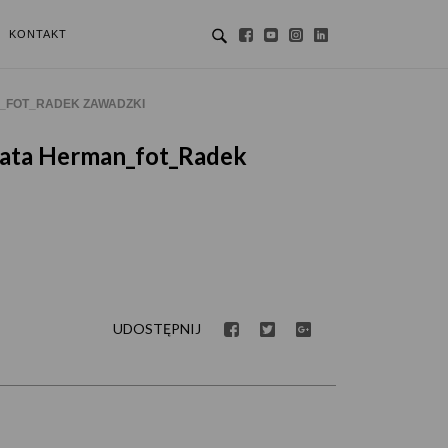
KONTAKT
PATRONITE
_FOT_RADEK ZAWADZKI
zata Herman_fot_Radek
UDOSTĘPNIJ