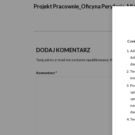
Projekt Pracownie_Oficyna Peryferie_M
Cześ
DODAJ KOMENTARZ
Ad
Ad
Twój adres e-mail nie zostanie opublikowany.
Wymagane pola
da
Tw
Komentarz
*
in
Po
sp
sp
na
da
Tw