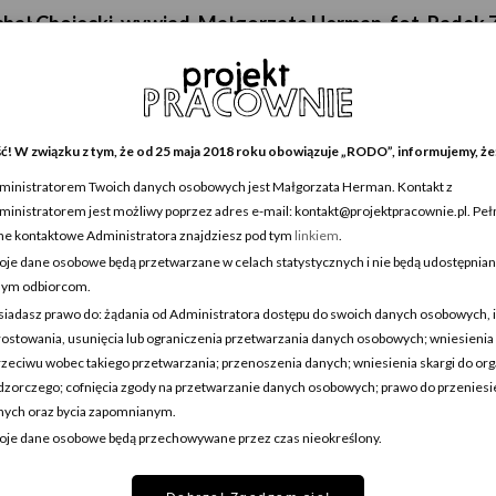
ichał Chojecki_wywiad_Małgorzata Herman_fot_Radek
ć! W związku z tym, że od 25 maja 2018 roku obowiązuje „RODO”, informujemy, że
ministratorem Twoich danych osobowych jest Małgorzata Herman. Kontakt z
ministratorem jest możliwy poprzez adres e-mail: kontakt@projektpracownie.pl. Peł
 są oznaczone
*
ne kontaktowe Administratora znajdziesz pod tym
linkiem
.
oje dane osobowe będą przetwarzane w celach statystycznych i nie będą udostępnia
nym odbiorcom.
siadasz prawo do: żądania od Administratora dostępu do swoich danych osobowych, 
rostowania, usunięcia lub ograniczenia przetwarzania danych osobowych; wniesienia
rzeciwu wobec takiego przetwarzania; przenoszenia danych; wniesienia skargi do or
dzorczego; cofnięcia zgody na przetwarzanie danych osobowych; prawo do przeniesi
nych oraz bycia zapomnianym.
oje dane osobowe będą przechowywane przez czas nieokreślony.