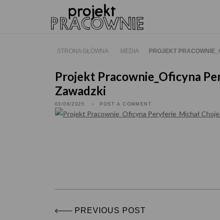
Skip
to
content
STRONA GŁÓWNA
MEDIA
PROJEKT PRACOWNIE_
Projekt Pracownie_Oficyna Pe
Zawadzki
03/06/2025
POST A COMMENT
PREVIOUS POST