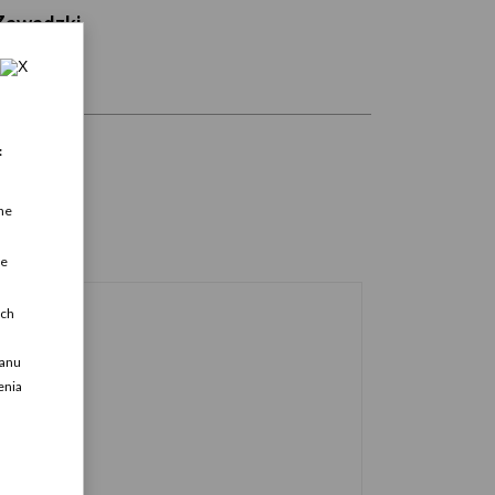
 Zawadzki
:
ne
ne
ich
ganu
enia