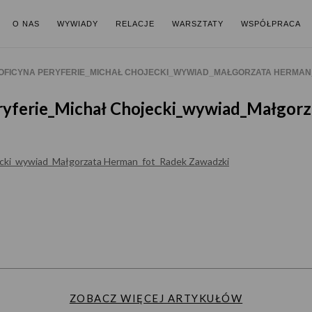
O NAS
WYWIADY
RELACJE
WARSZTATY
WSPÓŁPRACA
OFICYNA PERYFERIE_MICHAŁ CHOJECKI_WYWIAD_MAŁGORZATA HERMAN
ryferie_Michał Chojecki_wywiad_Małgor
ZOBACZ WIĘCEJ ARTYKUŁÓW