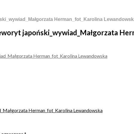
ński_wywiad_Małgorzata Herman_fot_Karolina Lewandowsk
eworyt japoński_wywiad_Małgorzata He
ad_Małgorzata Herman_fot_Karolina Lewandowska
ą oznaczone
*