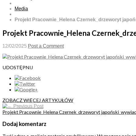
Media
Projekt Pracownie_Helena Czernek_drzeworyt japo
Projekt Pracownie_Helena Czernek_drz
12/02/2025
Post a Comment
UDOSTĘPNIJ
ZOBACZ WIĘCEJ ARTYKUŁÓW
Previous Post
Projekt Pracownie_Helena Czernek_drzeworyt japoński_wywi
Dodaj komentarz
Twój adres e-mail nie zostanie opublikowany.
Wymagane pola s