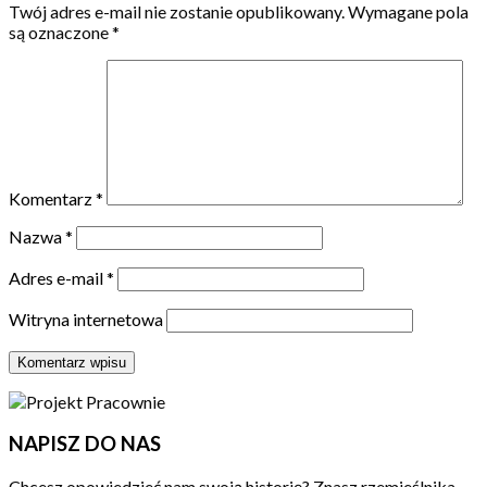
Twój adres e-mail nie zostanie opublikowany.
Wymagane pola
są oznaczone
*
Komentarz
*
Nazwa
*
Adres e-mail
*
Witryna internetowa
NAPISZ DO NAS
Chcesz opowiedzieć nam swoją historię? Znasz rzemieślnika