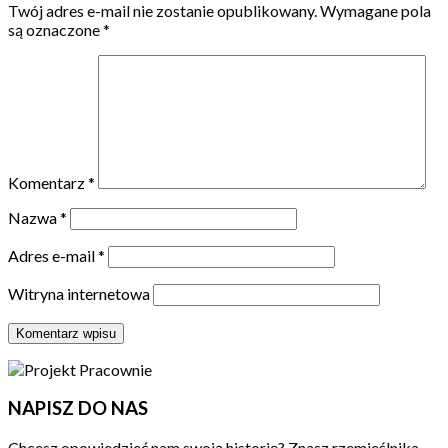
Twój adres e-mail nie zostanie opublikowany.
Wymagane pola
są oznaczone
*
Komentarz
*
Nazwa
*
Adres e-mail
*
Witryna internetowa
NAPISZ DO NAS
Chcesz opowiedzieć nam swoją historię? Znasz rzemieślnika