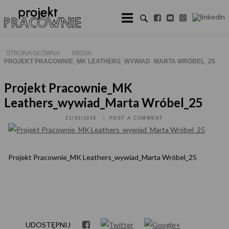
Skip
to
content
STRONA GŁÓWNA
MEDIA
PROJEKT PRACOWNIE_MK LEATHERS_WYWIAD_MARTA WRÓBEL_25
Projekt Pracownie_MK
Leathers_wywiad_Marta Wróbel_25
21/01/2019
POST A COMMENT
Projekt Pracownie_MK Leathers_wywiad_Marta Wróbel_25
UDOSTĘPNIJ