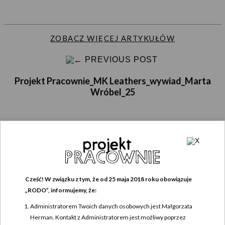
ZOBACZ WIĘCEJ ARTYKUŁÓW
PREVIOUS POST
Projekt Pracownie_MK Leathers_wywiad_Marta
Wróbel_25
DODAJ KOMENTARZ
Cześć! W związku z tym, że od 25 maja 2018 roku obowiązuje
Twój adres e-mail nie zostanie opublikowany.
Wymagane pola są oznaczone
*
„RODO”, informujemy, że:
Komentarz
*
Administratorem Twoich danych osobowych jest Małgorzata
Herman. Kontakt z Administratorem jest możliwy poprzez