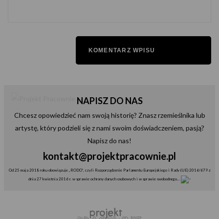
NAPISZ DO NAS
Chcesz opowiedzieć nam swoją historię? Znasz rzemieślnika lub
artystę, który podzieli się z nami swoim doświadczeniem, pasją?
Napisz do nas!
kontakt@projektpracownie.pl
Od 25 maja 2018 roku obowiązuje „RODO”, czyli Rozporządzenie Parlamentu Europejskiego i Rady (UE) 2016/679 z
dnia 27 kwietnia 2016 r. w sprawie ochrony danych osobowych i w sprawie swobodnego...