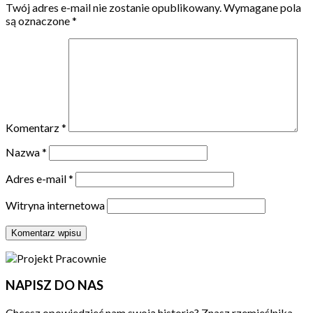
Twój adres e-mail nie zostanie opublikowany.
Wymagane pola
są oznaczone
*
Komentarz
*
Nazwa
*
Adres e-mail
*
Witryna internetowa
NAPISZ DO NAS
Chcesz opowiedzieć nam swoją historię? Znasz rzemieślnika