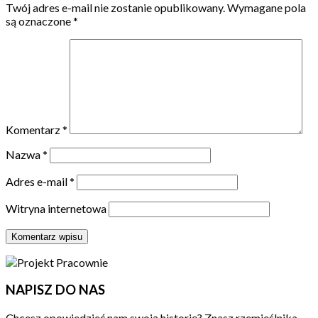
Twój adres e-mail nie zostanie opublikowany.
Wymagane pola
są oznaczone
*
Komentarz
*
Nazwa
*
Adres e-mail
*
Witryna internetowa
NAPISZ DO NAS
Chcesz opowiedzieć nam swoją historię? Znasz rzemieślnika