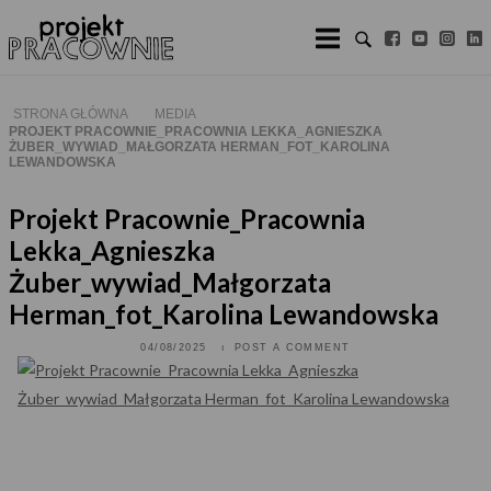
Skip
to
content
STRONA GŁÓWNA
MEDIA
PROJEKT PRACOWNIE_PRACOWNIA LEKKA_AGNIESZKA
ŻUBER_WYWIAD_MAŁGORZATA HERMAN_FOT_KAROLINA
LEWANDOWSKA
Projekt Pracownie_Pracownia
Lekka_Agnieszka
Żuber_wywiad_Małgorzata
Herman_fot_Karolina Lewandowska
04/08/2025
POST A COMMENT