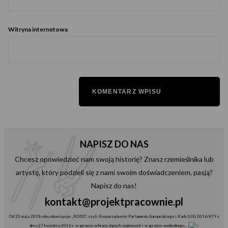
Witryna internetowa
NAPISZ DO NAS
Chcesz opowiedzieć nam swoją historię? Znasz rzemieślnika lub
artystę, który podzieli się z nami swoim doświadczeniem, pasją?
Napisz do nas!
kontakt@projektpracownie.pl
Od 25 maja 2018 roku obowiązuje „RODO”, czyli Rozporządzenie Parlamentu Europejskiego i Rady (UE) 2016/679 z
dnia 27 kwietnia 2016 r. w sprawie ochrony danych osobowych i w sprawie swobodnego...