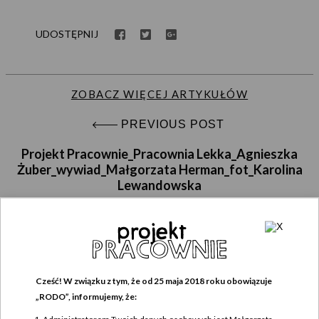
UDOSTĘPNIJ
ZOBACZ WIĘCEJ ARTYKUŁÓW
PREVIOUS POST
Projekt Pracownie_Pracownia Lekka_Agnieszka
Żuber_wywiad_Małgorzata Herman_fot_Karolina
Lewandowska
Cześć! W związku z tym, że od 25 maja 2018 roku obowiązuje
DODAJ KOMENTARZ
„RODO”, informujemy, że:
Twój adres e-mail nie zostanie opublikowany.
Wymagane pola są oznaczone
*
Administratorem Twoich danych osobowych jest Małgorzata