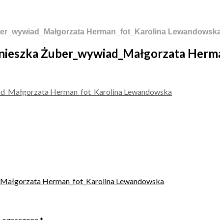
ber_wywiad_Małgorzata Herman_fot_Karolina Lewandowsk
gnieszka Żuber_wywiad_Małgorzata Herm
_Małgorzata Herman_fot_Karolina Lewandowska
ą oznaczone
*