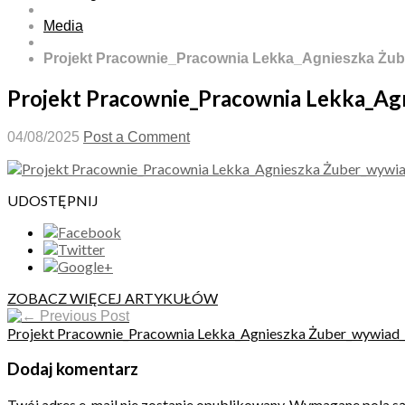
Media
Projekt Pracownie_Pracownia Lekka_Agnieszka Żu
Projekt Pracownie_Pracownia Lekka_A
04/08/2025
Post a Comment
UDOSTĘPNIJ
ZOBACZ WIĘCEJ ARTYKUŁÓW
Previous Post
Projekt Pracownie_Pracownia Lekka_Agnieszka Żuber_wywiad
Dodaj komentarz
Twój adres e-mail nie zostanie opublikowany.
Wymagane pola s