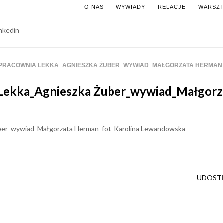
O NAS
WYWIADY
RELACJE
WARSZT
PRACOWNIA LEKKA_AGNIESZKA ŻUBER_WYWIAD_MAŁGORZATA HERMAN
 Lekka_Agnieszka Żuber_wywiad_Małgorz
UDOSTĘ