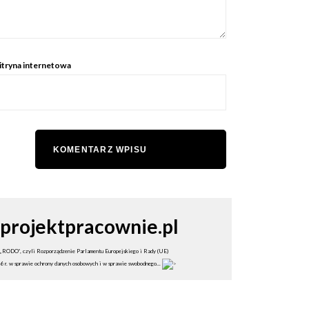
tryna internetowa
projektpracownie.pl
„RODO”, czyli Rozporządzenie Parlamentu Europejskiego i Rady (UE)
r. w sprawie ochrony danych osobowych i w sprawie swobodnego...