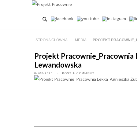
Skip
to
content
STRONA GŁÓWNA
MEDIA
PROJEKT PRACOWNIE_
Projekt Pracownie_Pracownia
Lewandowska
04/08/2025
POST A COMMENT