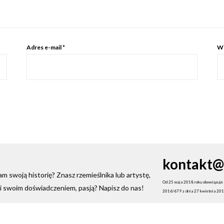
Adres e-mail
*
Wi
kontakt@
 swoją historię? Znasz rzemieślnika lub artystę,
Od 25 maja 2018 roku obowiązuje 
ami swoim doświadczeniem, pasją? Napisz do nas!
2016/679 z dnia 27 kwietnia 2016 