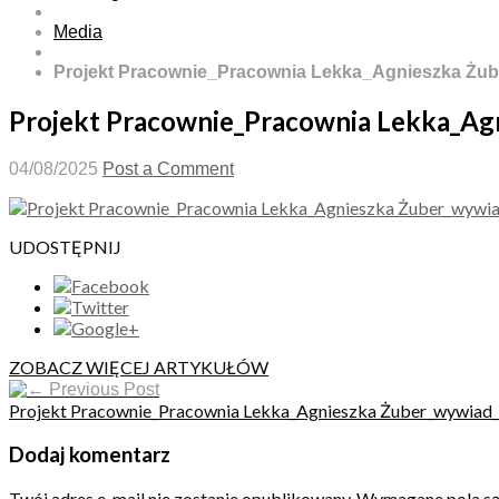
Media
Projekt Pracownie_Pracownia Lekka_Agnieszka Żu
Projekt Pracownie_Pracownia Lekka_A
04/08/2025
Post a Comment
UDOSTĘPNIJ
ZOBACZ WIĘCEJ ARTYKUŁÓW
Previous Post
Projekt Pracownie_Pracownia Lekka_Agnieszka Żuber_wywiad
Dodaj komentarz
Twój adres e-mail nie zostanie opublikowany.
Wymagane pola s