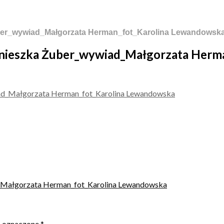
ber_wywiad_Małgorzata Herman_fot_Karolina Lewandowsk
gnieszka Żuber_wywiad_Małgorzata Herm
_Małgorzata Herman_fot_Karolina Lewandowska
ą oznaczone
*