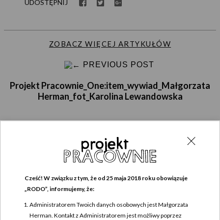
UDOSTĘPNIJ
ZOBACZ WIĘCEJ ARTYKUŁÓW
PREVIOUS POST
Projekt Pracownie_One:item_wywiad_Małgorzata
Herman_fot_Karolina Lewandowska
DODAJ KOMENTARZ
Cześć! W związku z tym, że od 25 maja 2018 roku obowiązuje
Twój adres e-mail nie zostanie opublikowany.
Wymagane pola są oznaczone
*
„RODO”, informujemy, że:
Komentarz
*
Administratorem Twoich danych osobowych jest Małgorzata
Herman. Kontakt z Administratorem jest możliwy poprzez