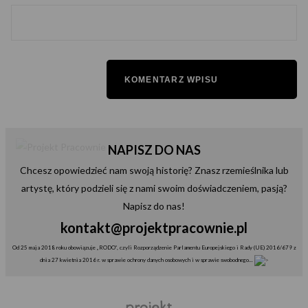
NAPISZ DO NAS
Chcesz opowiedzieć nam swoją historię? Znasz rzemieślnika lub
artystę, który podzieli się z nami swoim doświadczeniem, pasją?
Napisz do nas!
kontakt@projektpracownie.pl
Od 25 maja 2018 roku obowiązuje „RODO”, czyli Rozporządzenie Parlamentu Europejskiego i Rady (UE) 2016/679 z
dnia 27 kwietnia 2016 r. w sprawie ochrony danych osobowych i w sprawie swobodnego...