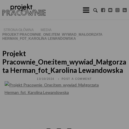
Skip
to
content
STRONA GŁÓWNA
MEDIA
PROJEKT PRACOWNIE_ONE:ITEM_WYWIAD_MAŁGORZATA
HERMAN_FOT_KAROLINA LEWANDOWSKA
Projekt
Pracownie_One:item_wywiad_Małgorza
ta Herman_fot_Karolina Lewandowska
13/10/2024
POST A COMMENT