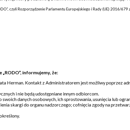
O”, czyli Rozporządzenie Parlamentu Europejskiego i Rady (UE) 2016/679 z
e „RODO”, informujemy, że:
a Herman. Kontakt z Administratorem jest możliwy poprzez adre
cznych i nie będą udostępniane innym odbiorcom.
o swoich danych osobowych, ich sprostowania, usunięcia lub ogr
ienia skargi do organu nadzorczego; cofnięcia zgody na przetwa
określony.