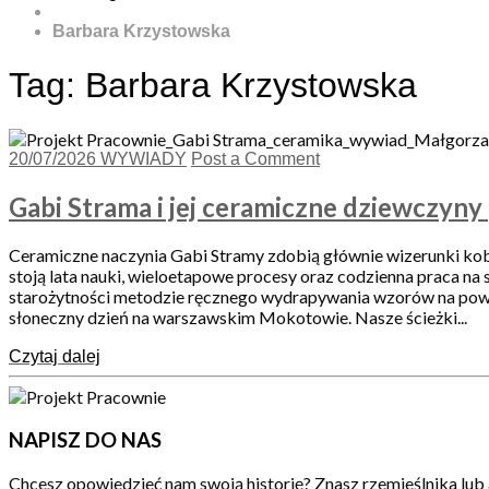
Barbara Krzystowska
Tag:
Barbara Krzystowska
20/07/2026
WYWIADY
Post a Comment
Gabi Strama i jej ceramiczne dziewczyny
Ceramiczne naczynia Gabi Stramy zdobią głównie wizerunki kobie
stoją lata nauki, wieloetapowe procesy oraz codzienna praca na 
starożytności metodzie ręcznego wydrapywania wzorów na powier
słoneczny dzień na warszawskim Mokotowie. Nasze ścieżki...
Czytaj dalej
NAPISZ DO NAS
Chcesz opowiedzieć nam swoją historię? Znasz rzemieślnika lub 