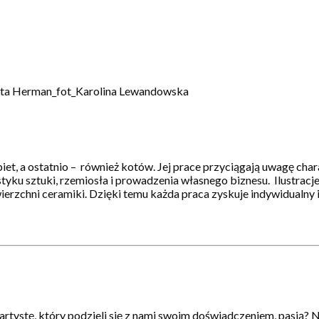
t, a ostatnio – również kotów. Jej prace przyciągają uwagę char
styku sztuki, rzemiosła i prowadzenia własnego biznesu. Ilustracj
zchni ceramiki. Dzięki temu każda praca zyskuje indywidualny i
artystę, który podzieli się z nami swoim doświadczeniem, pasją? N