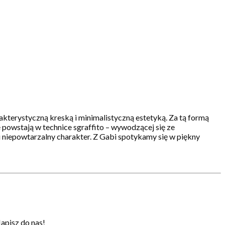
akterystyczną kreską i minimalistyczną estetyką. Za tą formą
e powstają w technice sgraffito – wywodzącej się ze
 niepowtarzalny charakter. Z Gabi spotykamy się w piękny
apisz do nas!