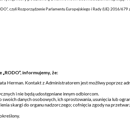
O”, czyli Rozporządzenie Parlamentu Europejskiego i Rady (UE) 2016/679 z
e „RODO”, informujemy, że:
a Herman. Kontakt z Administratorem jest możliwy poprzez adre
cznych i nie będą udostępniane innym odbiorcom.
o swoich danych osobowych, ich sprostowania, usunięcia lub ogr
ienia skargi do organu nadzorczego; cofnięcia zgody na przetwa
określony.