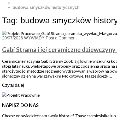
budowa smyczków historycznych
Tag:
budowa smyczków histor
20/07/2026
WYWIADY
Post a Comment
Gabi Strama i jej ceramiczne dziewczyny
Ceramiczne naczynia Gabi Stramy zdobią głównie wizerunki kobie
stoją lata nauki, wieloetapowe procesy oraz codzienna praca na 
starożytności metodzie ręcznego wydrapywania wzorów na powier
słoneczny dzień na warszawskim Mokotowie. Nasze ścieżki...
Czytaj dalej
NAPISZ DO NAS
Chcesz opowiedzieć nam swoją historię? Znasz rzemieślnika lub 