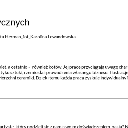
ycznych
t, a ostatnio – również kotów. Jej prace przyciągają uwagę char
styku sztuki, rzemiosła i prowadzenia własnego biznesu. Ilustracj
zchni ceramiki. Dzięki temu każda praca zyskuje indywidualny i
artystę, który podzieli się z nami swoim doświadczeniem, pasją? N