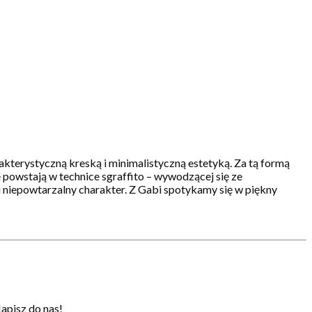
akterystyczną kreską i minimalistyczną estetyką. Za tą formą
e powstają w technice sgraffito – wywodzącej się ze
 niepowtarzalny charakter. Z Gabi spotykamy się w piękny
apisz do nas!