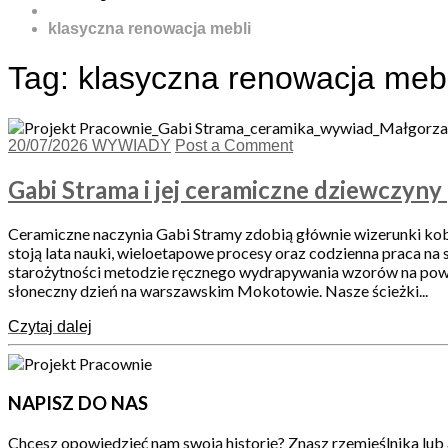
klasyczna renowacja mebli
Tag:
klasyczna renowacja mebl
20/07/2026
WYWIADY
Post a Comment
Gabi Strama i jej ceramiczne dziewczyny
Ceramiczne naczynia Gabi Stramy zdobią głównie wizerunki kobie
stoją lata nauki, wieloetapowe procesy oraz codzienna praca na 
starożytności metodzie ręcznego wydrapywania wzorów na powier
słoneczny dzień na warszawskim Mokotowie. Nasze ścieżki...
Czytaj dalej
NAPISZ DO NAS
Chcesz opowiedzieć nam swoją historię? Znasz rzemieślnika lub 