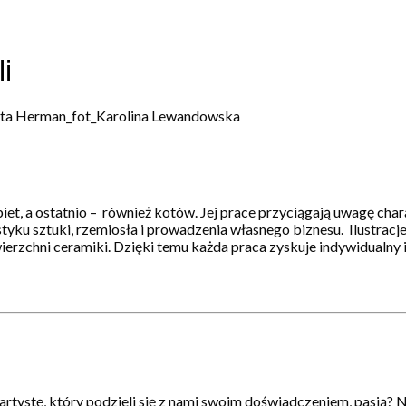
i
t, a ostatnio – również kotów. Jej prace przyciągają uwagę char
styku sztuki, rzemiosła i prowadzenia własnego biznesu. Ilustracj
zchni ceramiki. Dzięki temu każda praca zyskuje indywidualny i
artystę, który podzieli się z nami swoim doświadczeniem, pasją? N