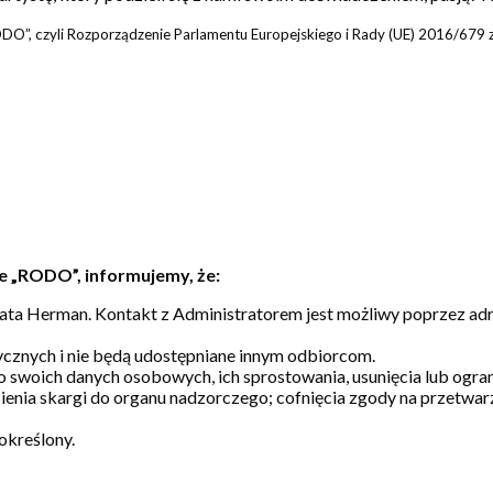
O”, czyli Rozporządzenie Parlamentu Europejskiego i Rady (UE) 2016/679 z
e „RODO”, informujemy, że:
a Herman. Kontakt z Administratorem jest możliwy poprzez adre
cznych i nie będą udostępniane innym odbiorcom.
o swoich danych osobowych, ich sprostowania, usunięcia lub ogr
ienia skargi do organu nadzorczego; cofnięcia zgody na przetwa
określony.