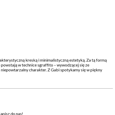
akterystyczną kreską i minimalistyczną estetyką. Za tą formą
e powstają w technice sgraffito – wywodzącej się ze
 niepowtarzalny charakter. Z Gabi spotykamy się w piękny
apisz do nas!