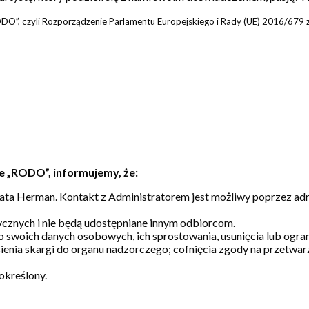
O”, czyli Rozporządzenie Parlamentu Europejskiego i Rady (UE) 2016/679 z
e „RODO”, informujemy, że:
a Herman. Kontakt z Administratorem jest możliwy poprzez adre
cznych i nie będą udostępniane innym odbiorcom.
o swoich danych osobowych, ich sprostowania, usunięcia lub ogr
ienia skargi do organu nadzorczego; cofnięcia zgody na przetwa
określony.