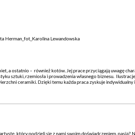
t, a ostatnio – również kotów. Jej prace przyciągają uwagę char
styku sztuki, rzemiosła i prowadzenia własnego biznesu. Ilustracj
zchni ceramiki. Dzięki temu każda praca zyskuje indywidualny i
artystę, który podzieli się z nami swoim doświadczeniem, pasją? N