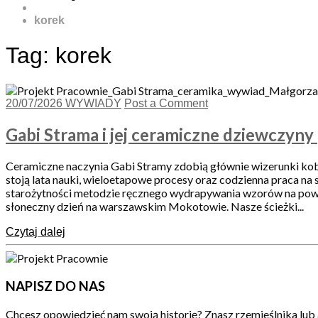
korek
Tag:
korek
20/07/2026
WYWIADY
Post a Comment
Gabi Strama i jej ceramiczne dziewczyny
Ceramiczne naczynia Gabi Stramy zdobią głównie wizerunki kobie
stoją lata nauki, wieloetapowe procesy oraz codzienna praca na 
starożytności metodzie ręcznego wydrapywania wzorów na powier
słoneczny dzień na warszawskim Mokotowie. Nasze ścieżki...
Czytaj dalej
NAPISZ DO NAS
Chcesz opowiedzieć nam swoją historię? Znasz rzemieślnika lub 