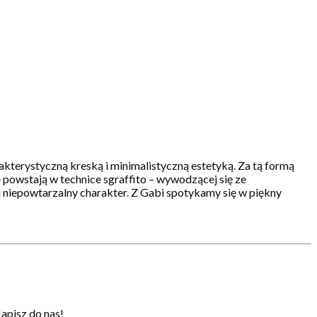
akterystyczną kreską i minimalistyczną estetyką. Za tą formą
e powstają w technice sgraffito – wywodzącej się ze
 niepowtarzalny charakter. Z Gabi spotykamy się w piękny
apisz do nas!