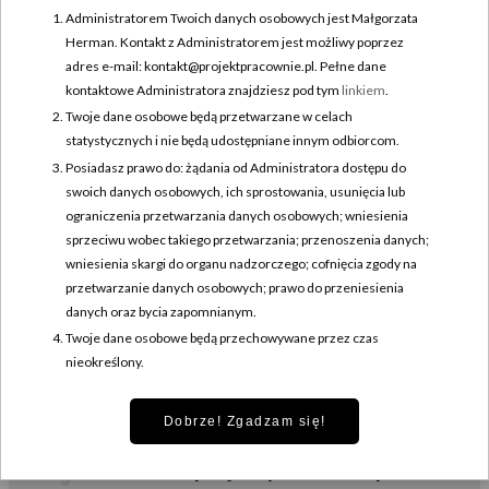
stoją lata nauki, wieloetapowe procesy oraz codzienna praca na
Administratorem Twoich danych osobowych jest Małgorzata
styku sztuki, rzemiosła i prowadzenia własnego biznesu. Ilustracje
Herman. Kontakt z Administratorem jest możliwy poprzez
powstają w technice sgraffito – wywodzącej się ze starożytności
adres e-mail: kontakt@projektpracownie.pl. Pełne dane
metodzie ręcznego wydrapywania wzorów na powierzchni ceramiki.
kontaktowe Administratora znajdziesz pod tym
linkiem
.
Twoje dane osobowe będą przetwarzane w celach
Dzięki temu każda praca zyskuje indywidualny i niepowtarzalny
statystycznych i nie będą udostępniane innym odbiorcom.
charakter. Z Gabi spotykamy się w piękny słoneczny dzień na
Posiadasz prawo do: żądania od Administratora dostępu do
warszawskim Mokotowie. Nasze ścieżki...
swoich danych osobowych, ich sprostowania, usunięcia lub
ograniczenia przetwarzania danych osobowych; wniesienia
CZYTAJ DALEJ
sprzeciwu wobec takiego przetwarzania; przenoszenia danych;
wniesienia skargi do organu nadzorczego; cofnięcia zgody na
przetwarzanie danych osobowych; prawo do przeniesienia
danych oraz bycia zapomnianym.
Twoje dane osobowe będą przechowywane przez czas
NAPISZ DO NAS
nieokreślony.
Chcesz opowiedzieć nam swoją historię? Znasz rzemieślnika lub
artystę, który podzieli się z nami swoim doświadczeniem, pasją?
Dobrze! Zgadzam się!
Napisz do nas!
kontakt@projektpracownie.pl