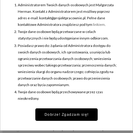
stoją lata nauki, wieloetapowe procesy oraz codzienna praca na
Administratorem Twoich danych osobowych jest Małgorzata
styku sztuki, rzemiosła i prowadzenia własnego biznesu. Ilustracje
Herman. Kontakt z Administratorem jest możliwy poprzez
powstają w technice sgraffito – wywodzącej się ze starożytności
adres e-mail: kontakt@projektpracownie.pl. Pełne dane
metodzie ręcznego wydrapywania wzorów na powierzchni ceramiki.
kontaktowe Administratora znajdziesz pod tym
linkiem
.
Twoje dane osobowe będą przetwarzane w celach
Dzięki temu każda praca zyskuje indywidualny i niepowtarzalny
statystycznych i nie będą udostępniane innym odbiorcom.
charakter. Z Gabi spotykamy się w piękny słoneczny dzień na
Posiadasz prawo do: żądania od Administratora dostępu do
warszawskim Mokotowie. Nasze ścieżki...
swoich danych osobowych, ich sprostowania, usunięcia lub
ograniczenia przetwarzania danych osobowych; wniesienia
CZYTAJ DALEJ
sprzeciwu wobec takiego przetwarzania; przenoszenia danych;
wniesienia skargi do organu nadzorczego; cofnięcia zgody na
przetwarzanie danych osobowych; prawo do przeniesienia
danych oraz bycia zapomnianym.
Twoje dane osobowe będą przechowywane przez czas
NAPISZ DO NAS
nieokreślony.
Chcesz opowiedzieć nam swoją historię? Znasz rzemieślnika lub
artystę, który podzieli się z nami swoim doświadczeniem, pasją?
Dobrze! Zgadzam się!
Napisz do nas!
kontakt@projektpracownie.pl