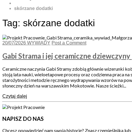
skórzane dodatki
Tag:
skórzane dodatki
20/07/2026
WYWIADY
Post a Comment
Gabi Strama i jej ceramiczne dziewczyny
Ceramiczne naczynia Gabi Stramy zdobią głównie wizerunki kobie
stoją lata nauki, wieloetapowe procesy oraz codzienna praca na 
starożytności metodzie ręcznego wydrapywania wzorów na powier
słoneczny dzień na warszawskim Mokotowie. Nasze ścieżki...
Czytaj dalej
NAPISZ DO NAS
Chcesz opowiedzieć nam swoją historię? Znasz rzemieślnika lub 