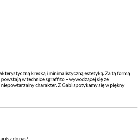
akterystyczną kreską i minimalistyczną estetyką. Za tą formą
e powstają w technice sgraffito – wywodzącej się ze
 niepowtarzalny charakter. Z Gabi spotykamy się w piękny
apisz do nas!