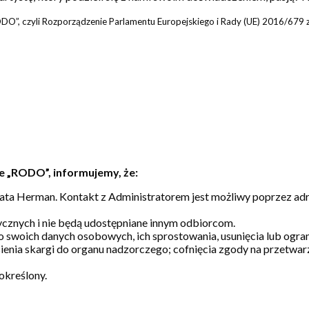
O”, czyli Rozporządzenie Parlamentu Europejskiego i Rady (UE) 2016/679 z
e „RODO”, informujemy, że:
a Herman. Kontakt z Administratorem jest możliwy poprzez adre
cznych i nie będą udostępniane innym odbiorcom.
o swoich danych osobowych, ich sprostowania, usunięcia lub ogr
ienia skargi do organu nadzorczego; cofnięcia zgody na przetwa
określony.