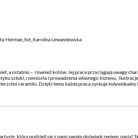
t, a ostatnio – również kotów. Jej prace przyciągają uwagę char
styku sztuki, rzemiosła i prowadzenia własnego biznesu. Ilustracj
zchni ceramiki. Dzięki temu każda praca zyskuje indywidualny i
artystę, który podzieli się z nami swoim doświadczeniem, pasją? N