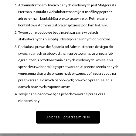
stoją lata nauki, wieloetapowe procesy oraz codzienna praca na
Administratorem Twoich danych osobowych jest Małgorzata
styku sztuki, rzemiosła i prowadzenia własnego biznesu. Ilustracje
Herman. Kontakt z Administratorem jest możliwy poprzez
powstają w technice sgraffito – wywodzącej się ze starożytności
adres e-mail: kontakt@projektpracownie.pl. Pełne dane
metodzie ręcznego wydrapywania wzorów na powierzchni ceramiki.
kontaktowe Administratora znajdziesz pod tym
linkiem
.
Twoje dane osobowe będą przetwarzane w celach
Dzięki temu każda praca zyskuje indywidualny i niepowtarzalny
statystycznych i nie będą udostępniane innym odbiorcom.
charakter. Z Gabi spotykamy się w piękny słoneczny dzień na
Posiadasz prawo do: żądania od Administratora dostępu do
warszawskim Mokotowie. Nasze ścieżki...
swoich danych osobowych, ich sprostowania, usunięcia lub
ograniczenia przetwarzania danych osobowych; wniesienia
CZYTAJ DALEJ
sprzeciwu wobec takiego przetwarzania; przenoszenia danych;
wniesienia skargi do organu nadzorczego; cofnięcia zgody na
przetwarzanie danych osobowych; prawo do przeniesienia
danych oraz bycia zapomnianym.
Twoje dane osobowe będą przechowywane przez czas
NAPISZ DO NAS
nieokreślony.
Chcesz opowiedzieć nam swoją historię? Znasz rzemieślnika lub
artystę, który podzieli się z nami swoim doświadczeniem, pasją?
Dobrze! Zgadzam się!
Napisz do nas!
kontakt@projektpracownie.pl