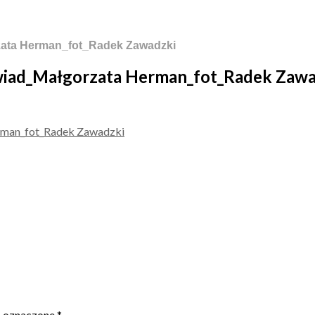
zata Herman_fot_Radek Zawadzki
wiad_Małgorzata Herman_fot_Radek Zawa
ą oznaczone
*