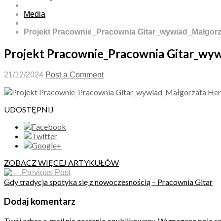
Media
Projekt Pracownie_Pracownia Gitar_wywiad_Małgor
Projekt Pracownie_Pracownia Gitar_wy
21/12/2024
Post a Comment
UDOSTĘPNIJ
ZOBACZ WIĘCEJ ARTYKUŁÓW
Previous Post
Gdy tradycja spotyka się z nowoczesnością – Pracownia Gitar
Dodaj komentarz
Twój adres e-mail nie zostanie opublikowany.
Wymagane pola s