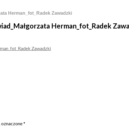
zata Herman_fot_Radek Zawadzki
wiad_Małgorzata Herman_fot_Radek Zawa
ą oznaczone
*