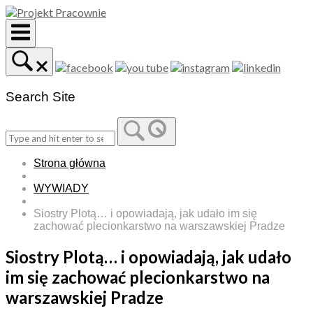
Skip
to
content
Search Site
Strona główna
WYWIADY
Siostry Plotą… i opowiadają, jak udało im się
zachować plecionkarstwo na warszawskiej Pradze
Siostry Plotą… i opowiadają, jak udało
im się zachować plecionkarstwo na
warszawskiej Pradze