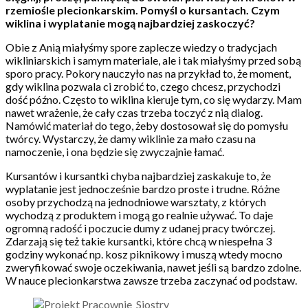
rzemiośle plecionkarskim. Pomyśl o kursantach. Czym
wiklina i wyplatanie mogą najbardziej zaskoczyć?
Obie z Anią miałyśmy spore zaplecze wiedzy o tradycjach
wikliniarskich i samym materiale, ale i tak miałyśmy przed sobą
sporo pracy. Pokory nauczyło nas na przykład to, że moment,
gdy wiklina pozwala ci zrobić to, czego chcesz, przychodzi
dość późno. Często to wiklina kieruje tym, co się wydarzy. Mam
nawet wrażenie, że cały czas trzeba toczyć z nią dialog.
Namówić materiał do tego, żeby dostosował się do pomysłu
twórcy. Wystarczy, że damy wiklinie za mało czasu na
namoczenie, i ona będzie się zwyczajnie łamać.
Kursantów i kursantki chyba najbardziej zaskakuje to, że
wyplatanie jest jednocześnie bardzo proste i trudne. Różne
osoby przychodzą na jednodniowe warsztaty, z których
wychodzą z produktem i mogą go realnie używać. To daje
ogromną radość i poczucie dumy z udanej pracy twórczej.
Zdarzają się też takie kursantki, które chcą w niespełna 3
godziny wykonać np. kosz piknikowy i muszą wtedy mocno
zweryfikować swoje oczekiwania, nawet jeśli są bardzo zdolne.
W nauce plecionkarstwa zawsze trzeba zaczynać od podstaw.