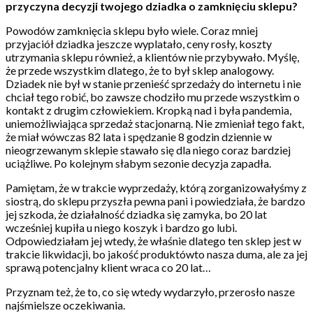
przyczyna decyzji twojego dziadka o zamknięciu sklepu?
Powodów zamknięcia sklepu było wiele. Coraz mniej
przyjaciół dziadka jeszcze wyplatało, ceny rosły, koszty
utrzymania sklepu również, a klientów nie przybywało. Myślę,
że przede wszystkim dlatego, że to był sklep analogowy.
Dziadek nie był w stanie przenieść sprzedaży do internetu i nie
chciał tego robić, bo zawsze chodziło mu przede wszystkim o
kontakt z drugim człowiekiem. Kropką nad i była pandemia,
uniemożliwiająca sprzedaż stacjonarną. Nie zmieniał tego fakt,
że miał wówczas 82 lata i spędzanie 8 godzin dziennie w
nieogrzewanym sklepie stawało się dla niego coraz bardziej
uciążliwe. Po kolejnym słabym sezonie decyzja zapadła.
Pamiętam, że w trakcie wyprzedaży, którą zorganizowałyśmy z
siostrą, do sklepu przyszła pewna pani i powiedziała, że bardzo
jej szkoda, że działalność dziadka się zamyka, bo 20 lat
wcześniej kupiła u niego koszyk i bardzo go lubi.
Odpowiedziałam jej wtedy, że właśnie dlatego ten sklep jest w
trakcie likwidacji, bo jakość produktówto nasza duma, ale za jej
sprawą potencjalny klient wraca co 20 lat…
Przyznam też, że to, co się wtedy wydarzyło, przerosło nasze
najśmielsze oczekiwania.