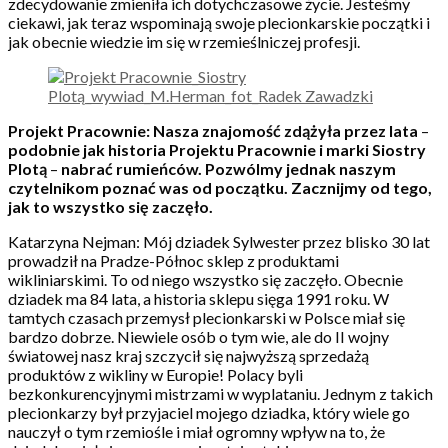
zdecydowanie zmieniła ich dotychczasowe życie. Jesteśmy
ciekawi, jak teraz wspominają swoje plecionkarskie początki i
jak obecnie wiedzie im się w rzemieślniczej profesji.
Projekt Pracownie: Nasza znajomość zdążyła przez lata
–
podobnie jak historia Projektu Pracownie i marki Siostry
Plotą
–
nabrać rumieńców. Pozwólmy jednak naszym
czytelnikom poznać was od początku. Zacznijmy od tego,
jak to wszystko się zaczęło.
Katarzyna Nejman: Mój dziadek Sylwester przez blisko 30 lat
prowadził na Pradze-Północ sklep z produktami
wikliniarskimi. To od niego wszystko się zaczęło. Obecnie
dziadek ma 84 lata, a historia sklepu sięga 1991 roku. W
tamtych czasach przemysł plecionkarski w Polsce miał się
bardzo dobrze. Niewiele osób o tym wie, ale do II wojny
światowej nasz kraj szczycił się najwyższą sprzedażą
produktów z wikliny w Europie! Polacy byli
bezkonkurencyjnymi mistrzami w wyplataniu. Jednym z takich
plecionkarzy był przyjaciel mojego dziadka, który wiele go
nauczył o tym rzemiośle i miał ogromny wpływ na to, że