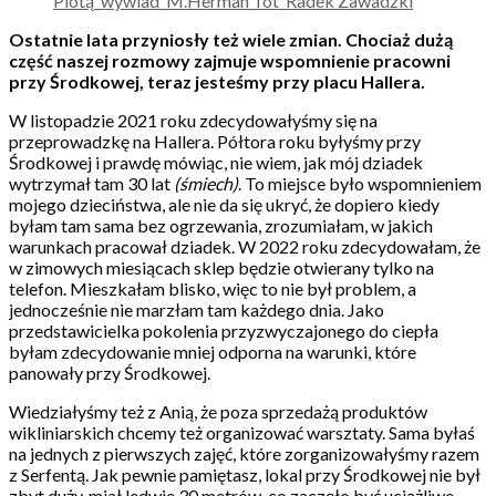
Ostatnie lata przyniosły też wiele zmian. Chociaż dużą
część naszej rozmowy zajmuje wspomnienie pracowni
przy Środkowej, teraz jesteśmy przy placu Hallera.
W listopadzie 2021 roku zdecydowałyśmy się na
przeprowadzkę na Hallera. Półtora roku byłyśmy przy
Środkowej i prawdę mówiąc, nie wiem, jak mój dziadek
wytrzymał tam 30 lat
(śmiech)
. To miejsce było wspomnieniem
mojego dzieciństwa, ale nie da się ukryć, że dopiero kiedy
byłam tam sama bez ogrzewania, zrozumiałam, w jakich
warunkach pracował dziadek. W 2022 roku zdecydowałam, że
w zimowych miesiącach sklep będzie otwierany tylko na
telefon. Mieszkałam blisko, więc to nie był problem, a
jednocześnie nie marzłam tam każdego dnia. Jako
przedstawicielka pokolenia przyzwyczajonego do ciepła
byłam zdecydowanie mniej odporna na warunki, które
panowały przy Środkowej.
Wiedziałyśmy też z Anią, że poza sprzedażą produktów
wikliniarskich chcemy też organizować warsztaty. Sama byłaś
na jednych z pierwszych zajęć, które zorganizowałyśmy razem
z Serfentą. Jak pewnie pamiętasz, lokal przy Środkowej nie był
zbyt duży, miał ledwie 30 metrów, co zaczęło być uciążliwe