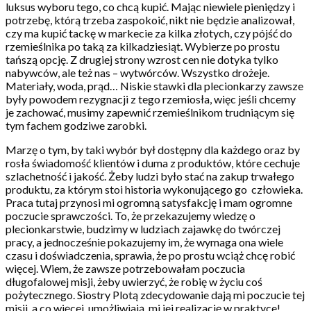
luksus wyboru tego, co chcą kupić. Mając niewiele pieniędzy i
potrzebę, którą trzeba zaspokoić, nikt nie będzie analizował,
czy ma kupić tackę w markecie za kilka złotych, czy pójść do
rzemieślnika po taką za kilkadziesiąt. Wybierze po prostu
tańszą opcję. Z drugiej strony wzrost cen nie dotyka tylko
nabywców, ale też nas – wytwórców. Wszystko drożeje.
Materiały, woda, prąd… Niskie stawki dla plecionkarzy zawsze
były powodem rezygnacji z tego rzemiosła, więc jeśli chcemy
je zachować, musimy zapewnić rzemieślnikom trudniącym się
tym fachem godziwe zarobki.
Marzę o tym, by taki wybór był dostępny dla każdego oraz by
rosła świadomość klientów i duma z produktów, które cechuje
szlachetność i jakość. Żeby ludzi było stać na zakup trwałego
produktu, za którym stoi historia wykonującego go człowieka.
Praca tutaj przynosi mi ogromną satysfakcję i mam ogromne
poczucie sprawczości. To, że przekazujemy wiedzę o
plecionkarstwie, budzimy w ludziach zajawkę do twórczej
pracy, a jednocześnie pokazujemy im, że wymaga ona wiele
czasu i doświadczenia, sprawia, że po prostu wciąż chcę robić
więcej. Wiem, że zawsze potrzebowałam poczucia
długofalowej misji, żeby uwierzyć, że robię w życiu coś
pożytecznego. Siostry Plotą zdecydowanie dają mi poczucie tej
misji, a co więcej, umożliwiają, mi jej realizację w praktyce!