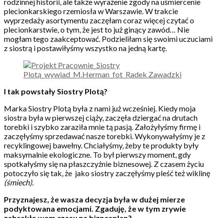
rodzinnej historii, ale także wyrażenie zgody na uśmiercenie
plecionkarskiego rzemiosła w Warszawie. W trakcie
wyprzedaży asortymentu zaczęłam coraz więcej czytać o
plecionkarstwie, o tym, że jest to już ginący zawód… Nie
mogłam tego zaakceptować. Podzieliłam się swoimi uczuciami
z siostrą i postawiłyśmy wszystko na jedną kartę.
I tak powstały Siostry Plotą?
Marka Siostry Plotą była z nami już wcześniej. Kiedy moja
siostra była w pierwszej ciąży, zaczęła dziergać na drutach
torebki i szybko zaraziła mnie tą pasją. Założyłyśmy firmę i
zaczęłyśmy sprzedawać nasze torebki. Wykonywałyśmy je z
recyklingowej bawełny. Chciałyśmy, żeby te produkty były
maksymalnie ekologiczne. To był pierwszy moment, gdy
spotkałyśmy się na płaszczyźnie biznesowej. Z czasem życiu
potoczyło się tak, że jako siostry zaczęłyśmy pleść też wiklinę
(śmiech)
.
Przyznajesz, że wasza decyzja była w dużej mierze
podyktowana emocjami. Zgaduję, że w tym zrywie
zabrakło wam czasu na biznesplan?