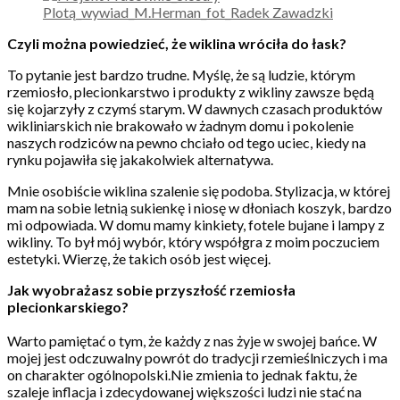
Czyli można powiedzieć, że wiklina wróciła do łask?
To pytanie jest bardzo trudne. Myślę, że są ludzie, którym
rzemiosło, plecionkarstwo i produkty z wikliny zawsze będą
się kojarzyły z czymś starym. W dawnych czasach produktów
wikliniarskich nie brakowało w żadnym domu i pokolenie
naszych rodziców na pewno chciało od tego uciec, kiedy na
rynku pojawiła się jakakolwiek alternatywa.
Mnie osobiście wiklina szalenie się podoba. Stylizacja, w której
mam na sobie letnią sukienkę i niosę w dłoniach koszyk, bardzo
mi odpowiada. W domu mamy kinkiety, fotele bujane i lampy z
wikliny. To był mój wybór, który współgra z moim poczuciem
estetyki. Wierzę, że takich osób jest więcej.
Jak wyobrażasz sobie przyszłość rzemiosła
plecionkarskiego?
Warto pamiętać o tym, że każdy z nas żyje w swojej bańce. W
mojej jest odczuwalny powrót do tradycji rzemieślniczych i ma
on charakter ogólnopolski.Nie zmienia to jednak faktu, że
szaleje inflacja i zdecydowanej większości ludzi nie stać na