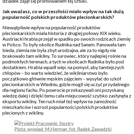
dziadek zajął się promowaniem tej sztuki.
Jak uważasz, co w przeszłości miało wpływ na tak dużą
popularność polskich produktów plecionkarskich?
Niewątpliwie wpływ na popularność produktów
plecionkarskich miała historia z drugiej połowy XIX wieku.
Austriacki hrabia przejął w spadku po swoich rodzicach ziemię
w Polsce. To były okolice Rudnika nad Sanem. Panowała tam
bieda, ziemia nie była zbyt urodzajna, ale za to nigdy nie
brakowało tam wikliny. To surowiec, który najlepiej rośnie na
podmokłych terenach, a tych w okolicach Rudnika było pod
dostatkiem. Hrabia wpadł więc na pomysł, aby tamtejszych
chłopów – bo warto wiedzieć, że wikliniarstwo było
początkowo głównie męskim zajęciem – wysyłać do szkół
plecionkarskich w Wiedniu, gdzie mogli się uczyć przydatnego
dla regionu fachu. Po powrocie przekazywali oni pozyskaną
wiedzę dalej i dzięki temu cała miejscowość szybko zasłynęła z
eksportu wikliny. Ten ruch miał też wpływ na zamożność
mieszkańców i wzrost popularności polskich produktów
plecionych z wikliny.