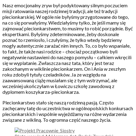
Nasz emocjonalny zryw był podyktowany silnym poczuciem
misji ratowania naszej rodzinnej tradycji, ale też tradycji
plecionkarskiej. W ogóle nie byłyśmy przygotowane do tego,
na co się porwałyśmy. Wiedziałyśmy tylko, że jeśli mamy się
zajmować plecionkarstwem, to musimy to robić porządnie. Być
ekspertkami. Byłyśmy zdeterminowane, żeby doskonale
poznać to rzemiosło, i czułyśmy, że tylko wtedy będziemy
mogły autentycznie zarażać nim innych. To, co było wspaniałe,
to fakt, że także nasi rodzice – chociaż początkowo byli
negatywnie nastawieni do naszego pomysłu – całkiem wkręcili
się w wyplatanie. Zwłaszcza nasz tata, który jest teraz
zakochanym w wiklinie plecionkarzem. On i Ania w zeszłym
roku zdobyli tytuły czeladników. Ja ze względu na
zaawansowaną ciążę musiałam się z tym wstrzymać, ale
wcześniej ukończyłam w Łowiczu szkołę zawodową z
dyplomem koszykarza-plecionkarza.
Plecionkarstwo stało się naszą rodzinną pasją. Często
zachęcamy tatę do uczestnictwa w ogólnopolskich konkursach
plecionkarskich i wspólnie wyjeżdżamy na różne wydarzenia
związane z wikliną. To ogromna część naszego życia.