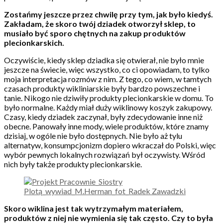
Zostańmy jeszcze przez chwilę przy tym, jak było kiedyś.
Zakładam, że skoro twój dziadek otworzył sklep, to
musiało być sporo chętnych na zakup produktów
plecionkarskich.
Oczywiście, kiedy sklep dziadka się otwierał, nie było mnie
jeszcze na świecie, więc wszystko, co ci opowiadam, to tylko
moja interpretacja rozmów z nim. Z tego, co wiem, w tamtych
czasach produkty wikliniarskie były bardzo powszechne i
tanie. Nikogo nie dziwiły produkty plecionkarskie w domu. To
było normalne. Każdy miał duży wiklinowy koszyk zakupowy.
Czasy, kiedy dziadek zaczynał, były zdecydowanie inne niż
obecne. Panowały inne mody, wiele produktów, które znamy
dzisiaj, w ogóle nie było dostępnych. Nie było aż tylu
alternatyw, konsumpcjonizm dopiero wkraczał do Polski, więc
wybór pewnych lokalnych rozwiązań był oczywisty. Wśród
nich były także produkty plecionkarskie.
Skoro wiklina jest tak wytrzymałym materiałem,
produktów z niej nie wymienia się tak często. Czy to była