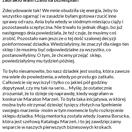
Zdecydowanie tak! We mnie obudziła się energia, żeby to
wszystko ogarnąć i w zasadzie byłam gotowa rzucić inne
sprawy od razu. Ania była wtedy w siódmym miesiącu ciąży i
pozostawała sceptyczna. Nie trwało to jednak długo, bo już
następnego dnia powiedziała, że też czuje, że musimy coś
zrobić. Pozostało nam jeszcze o tej dość szalonej decyzji
poinformować dziadka. Wiedziałyśmy, ile znaczył dla niego ten
sklep i że musimy być odpowiedzialne za wszystko, co
postanowiłyśmy. O tym, że chcemy przejąć sklep,
powiedziałyśmy mu tydzień później.
To było niesamowite, bo nasz dziadek jest osobą, która zawsze
ma wiele do powiedzenia, a wtedy po prostu go zatkało.
Całkowicie się wyciszył i tylko co jakieś pół godziny
dopytywał, czy my tak na serio… Myślę, że ostatecznie
zrozumiał, że to dzieje się naprawdę, kiedy wygrałam w
konkursie Maraton Marzeń. To była taka inicjatywa, w której
można było otrzymać dziesięć tysięcy złotych na Spełnienie
swojego marzenia- moim w tym momencie było rozkręcenie
sklepu dziadka. Moją mentorką została wtedy Joanna Borucka,
która jest szefową Katalogu Marzeń, i to jej zawdzięczamy
wsparcie w naszych pierwszych biznesowych krokach.