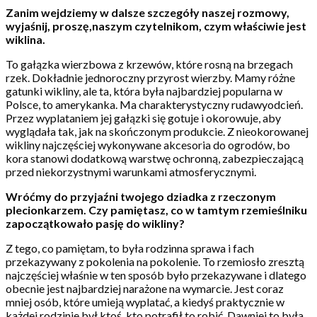
Zanim wejdziemy w dalsze szczegóły naszej rozmowy,
wyjaśnij, proszę,naszym czytelnikom, czym właściwie jest
wiklina.
To gałązka wierzbowa z krzewów, które rosną na brzegach
rzek. Dokładnie jednoroczny przyrost wierzby. Mamy różne
gatunki wikliny, ale ta, która była najbardziej popularna w
Polsce, to amerykanka. Ma charakterystyczny rudawyodcień.
Przez wyplataniem jej gałązki się gotuje i okorowuje, aby
wyglądała tak, jak na skończonym produkcie. Z nieokorowanej
wikliny najczęściej wykonywane akcesoria do ogrodów, bo
kora stanowi dodatkową warstwę ochronną, zabezpieczającą
przed niekorzystnymi warunkami atmosferycznymi.
Wróćmy do przyjaźni twojego dziadka z rzeczonym
plecionkarzem. Czy pamiętasz, co w tamtym rzemieślniku
zapoczątkowało pasję do wikliny?
Z tego, co pamiętam, to była rodzinna sprawa i fach
przekazywany z pokolenia na pokolenie. To rzemiosło zresztą
najczęściej właśnie w ten sposób było przekazywane i dlatego
obecnie jest najbardziej narażone na wymarcie. Jest coraz
mniej osób, które umieją wyplatać, a kiedyś praktycznie w
każdej rodzinie był ktoś, kto potrafił to robić. Dawniej to była