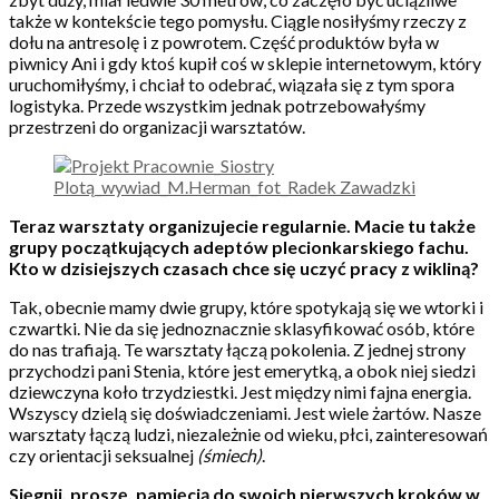
także w kontekście tego pomysłu. Ciągle nosiłyśmy rzeczy z
dołu na antresolę i z powrotem. Część produktów była w
piwnicy Ani i gdy ktoś kupił coś w sklepie internetowym, który
uruchomiłyśmy, i chciał to odebrać, wiązała się z tym spora
logistyka. Przede wszystkim jednak potrzebowałyśmy
przestrzeni do organizacji warsztatów.
Teraz warsztaty organizujecie regularnie. Macie tu także
grupy początkujących adeptów plecionkarskiego fachu.
Kto w dzisiejszych czasach chce się uczyć pracy z wikliną?
Tak, obecnie mamy dwie grupy, które spotykają się we wtorki i
czwartki. Nie da się jednoznacznie sklasyfikować osób, które
do nas trafiają. Te warsztaty łączą pokolenia. Z jednej strony
przychodzi pani Stenia, które jest emerytką, a obok niej siedzi
dziewczyna koło trzydziestki. Jest między nimi fajna energia.
Wszyscy dzielą się doświadczeniami. Jest wiele żartów. Nasze
warsztaty łączą ludzi, niezależnie od wieku, płci, zainteresowań
czy orientacji seksualnej
(śmiech)
.
Sięgnij, proszę, pamięcią do swoich pierwszych kroków w