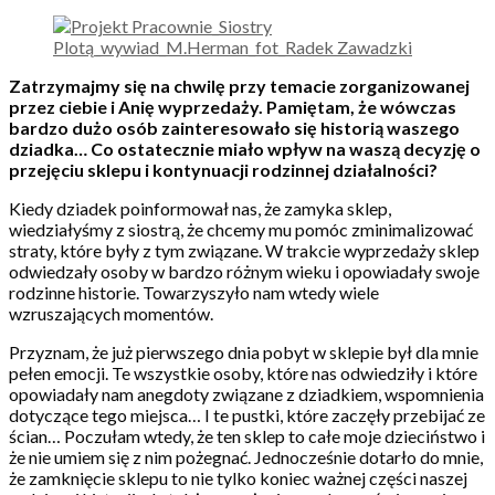
Zatrzymajmy się na chwilę przy temacie zorganizowanej
przez ciebie i Anię wyprzedaży. Pamiętam, że wówczas
bardzo dużo osób zainteresowało się historią waszego
dziadka… Co ostatecznie miało wpływ na waszą decyzję o
przejęciu sklepu i kontynuacji rodzinnej działalności?
Kiedy dziadek poinformował nas, że zamyka sklep,
wiedziałyśmy z siostrą, że chcemy mu pomóc zminimalizować
straty, które były z tym związane. W trakcie wyprzedaży sklep
odwiedzały osoby w bardzo różnym wieku i opowiadały swoje
rodzinne historie. Towarzyszyło nam wtedy wiele
wzruszających momentów.
Przyznam, że już pierwszego dnia pobyt w sklepie był dla mnie
pełen emocji. Te wszystkie osoby, które nas odwiedziły i które
opowiadały nam anegdoty związane z dziadkiem, wspomnienia
dotyczące tego miejsca… I te pustki, które zaczęły przebijać ze
ścian… Poczułam wtedy, że ten sklep to całe moje dzieciństwo i
że nie umiem się z nim pożegnać. Jednocześnie dotarło do mnie,
że zamknięcie sklepu to nie tylko koniec ważnej części naszej