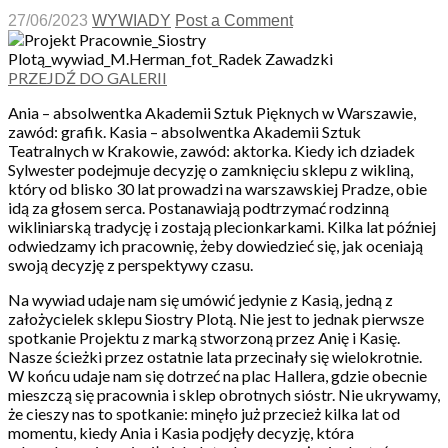
27/06/2023
WYWIADY
Post a Comment
PRZEJDŹ DO GALERII
Ania – absolwentka Akademii Sztuk Pięknych w Warszawie,
zawód: grafik. Kasia – absolwentka Akademii Sztuk
Teatralnych w Krakowie, zawód: aktorka. Kiedy ich dziadek
Sylwester podejmuje decyzję o zamknięciu sklepu z wikliną,
który od blisko 30 lat prowadzi na warszawskiej Pradze, obie
idą za głosem serca. Postanawiają podtrzymać rodzinną
wikliniarską tradycję i zostają plecionkarkami. Kilka lat później
odwiedzamy ich pracownię, żeby dowiedzieć się, jak oceniają
swoją decyzję z perspektywy czasu.
Na wywiad udaje nam się umówić jedynie z Kasią, jedną z
założycielek sklepu Siostry Plotą. Nie jest to jednak pierwsze
spotkanie Projektu z marką stworzoną przez Anię i Kasię.
Nasze ścieżki przez ostatnie lata przecinały się wielokrotnie.
W końcu udaje nam się dotrzeć na plac Hallera, gdzie obecnie
mieszczą się pracownia i sklep obrotnych sióstr. Nie ukrywamy,
że cieszy nas to spotkanie: minęło już przecież kilka lat od
momentu, kiedy Ania i Kasia podjęły decyzję, która