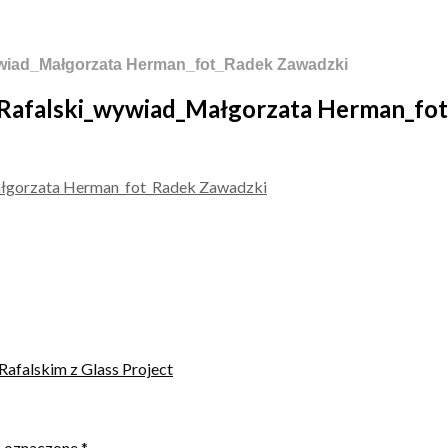
wywiad_Małgorzata Herman_fot_Radek Zawadzki
j Rafalski_wywiad_Małgorzata Herman_fo
Rafalskim z Glass Project
ą oznaczone
*