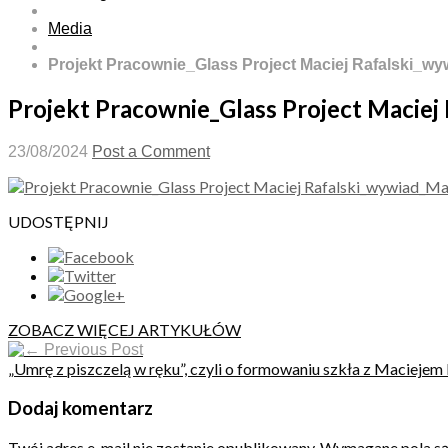
Media
Projekt Pracownie_Glass Project Maciej Rafalski_
Projekt Pracownie_Glass Project Macie
23/08/2024
Post a Comment
UDOSTĘPNIJ
ZOBACZ WIĘCEJ ARTYKUŁÓW
Previous Post
„Umrę z piszczelą w ręku”, czyli o formowaniu szkła z Maciejem 
Dodaj komentarz
Twój adres e-mail nie zostanie opublikowany.
Wymagane pola s