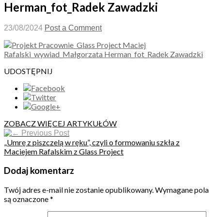
Herman_fot_Radek Zawadzki
23/08/2024
Post a Comment
UDOSTĘPNIJ
ZOBACZ WIĘCEJ ARTYKUŁÓW
Previous Post
„Umrę z piszczelą w ręku”, czyli o formowaniu szkła z
Maciejem Rafalskim z Glass Project
Dodaj komentarz
Twój adres e-mail nie zostanie opublikowany.
Wymagane pola
są oznaczone
*