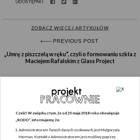
UDOSTĘPNIJ
ZOBACZ WIĘCEJ ARTYKUŁÓW
PREVIOUS POST
„Umrę z piszczelą w ręku”, czyli o formowaniu szkła z
Maciejem Rafalskim z Glass Project
DODAJ KOMENTARZ
Cześć! W związku z tym, że od 25 maja 2018 roku obowiązuje
Twój adres e-mail nie zostanie opublikowany.
Wymagane pola są oznaczone
*
„RODO”, informujemy, że:
Komentarz
*
Administratorem Twoich danych osobowych jest Małgorzata
Herman. Kontakt z Administratorem jest możliwy poprzez