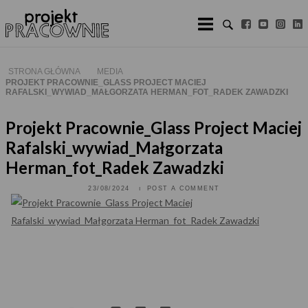
Skip
to
content
STRONA GŁÓWNA
MEDIA
PROJEKT PRACOWNIE_GLASS PROJECT MACIEJ
RAFALSKI_WYWIAD_MAŁGORZATA HERMAN_FOT_RADEK ZAWADZKI
Projekt Pracownie_Glass Project Maciej
Rafalski_wywiad_Małgorzata
Herman_fot_Radek Zawadzki
23/08/2024
POST A COMMENT