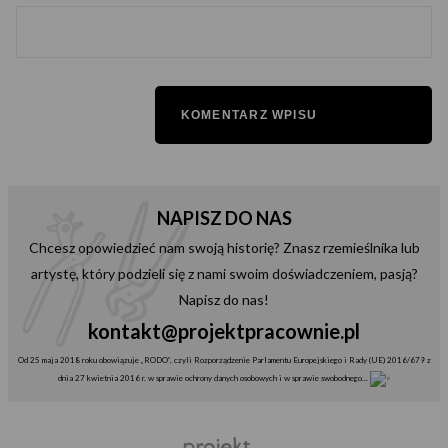
NAPISZ DO NAS
Chcesz opowiedzieć nam swoją historię? Znasz rzemieślnika lub
artystę, który podzieli się z nami swoim doświadczeniem, pasją?
Napisz do nas!
kontakt@projektpracownie.pl
Od 25 maja 2018 roku obowiązuje „RODO”, czyli Rozporządzenie Parlamentu Europejskiego i Rady (UE) 2016/679 z
dnia 27 kwietnia 2016 r. w sprawie ochrony danych osobowych i w sprawie swobodnego...