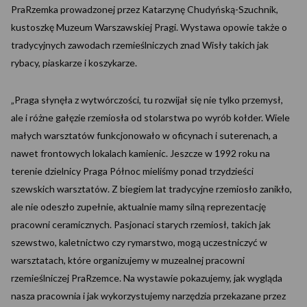
PraRzemka prowadzonej przez Katarzynę Chudyńską-Szuchnik,
kustoszkę Muzeum Warszawskiej Pragi. Wystawa opowie także o
tradycyjnych zawodach rzemieślniczych znad Wisły takich jak
rybacy, piaskarze i koszykarze.
„Praga słynęła z wytwórczości, tu rozwijał się nie tylko przemysł,
ale i różne gałęzie rzemiosła od stolarstwa po wyrób kołder. Wiele
małych warsztatów funkcjonowało w oficynach i suterenach, a
nawet frontowych lokalach kamienic. Jeszcze w 1992 roku na
terenie dzielnicy Praga Północ mieliśmy ponad trzydzieści
szewskich warsztatów. Z biegiem lat tradycyjne rzemiosło zanikło,
ale nie odeszło zupełnie, aktualnie mamy silną reprezentację
pracowni ceramicznych. Pasjonaci starych rzemiosł, takich jak
szewstwo, kaletnictwo czy rymarstwo, mogą uczestniczyć w
warsztatach, które organizujemy w muzealnej pracowni
rzemieślniczej PraRzemce. Na wystawie pokazujemy, jak wygląda
nasza pracownia i jak wykorzystujemy narzędzia przekazane przez