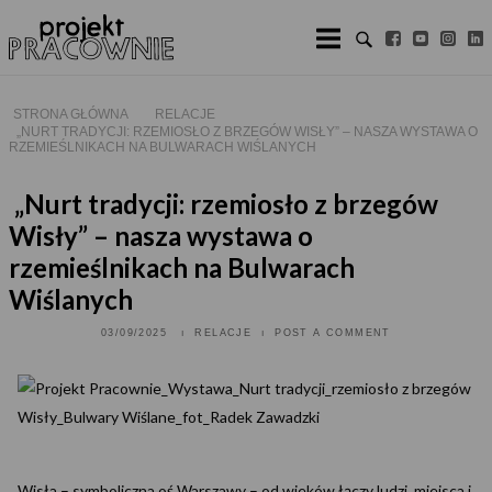
Skip
to
content
STRONA GŁÓWNA
RELACJE
„NURT TRADYCJI: RZEMIOSŁO Z BRZEGÓW WISŁY” – NASZA WYSTAWA O
RZEMIEŚLNIKACH NA BULWARACH WIŚLANYCH
„Nurt tradycji: rzemiosło z brzegów
Wisły” – nasza wystawa o
rzemieślnikach na Bulwarach
Wiślanych
03/09/2025
RELACJE
POST A COMMENT
Wisła – symboliczna oś Warszawy – od wieków łączy ludzi, miejsca i