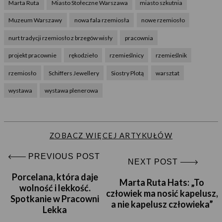
Marta Ruta
Miasto Stołeczne Warszawa
miasto szkutnia
Muzeum Warszawy
nowa fala rzemiosła
nowe rzemiosło
nurt tradycji rzemiosło z brzegów wisły
pracownia
projekt pracownie
rękodzieło
rzemieślnicy
rzemieślnik
rzemiosło
Schiffers Jewellery
Siostry Plotą
warsztat
wystawa
wystawa plenerowa
ZOBACZ WIĘCEJ ARTYKUŁÓW
PREVIOUS POST
NEXT POST
Porcelana, która daje
Marta Ruta Hats: „To
wolność i lekkość.
człowiek ma nosić kapelusz,
Spotkanie w Pracowni
a nie kapelusz człowieka”
Lekka