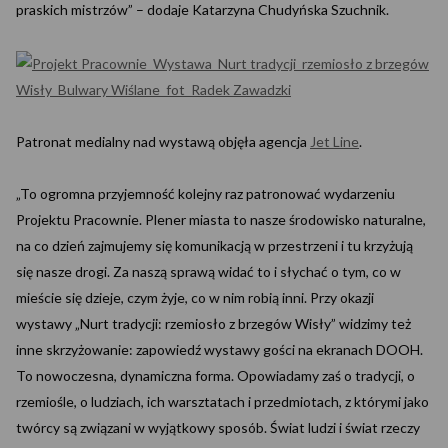
praskich mistrzów” – dodaje Katarzyna Chudyńska Szuchnik.
Patronat medialny nad wystawą objęła agencja
Jet Line
.
„To ogromna przyjemność kolejny raz patronować wydarzeniu
Projektu Pracownie. Plener miasta to nasze środowisko naturalne,
na co dzień zajmujemy się komunikacją w przestrzeni i tu krzyżują
się nasze drogi. Za naszą sprawą widać to i słychać o tym, co w
mieście się dzieje, czym żyje, co w nim robią inni. Przy okazji
wystawy „Nurt tradycji: rzemiosło z brzegów Wisły” widzimy też
inne skrzyżowanie: zapowiedź wystawy gości na ekranach DOOH.
To nowoczesna, dynamiczna forma. Opowiadamy zaś o tradycji, o
rzemiośle, o ludziach, ich warsztatach i przedmiotach, z którymi jako
twórcy są związani w wyjątkowy sposób. Świat ludzi i świat rzeczy